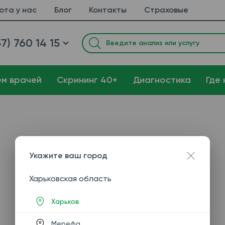
ота у нас
Блог
Контакты
Страховые
7) 760 14 15
ем врачей
Cкрининг 40+
Диагностика
Где 
Укажите ваш город
Харьковская область
Харьков
Мерефа