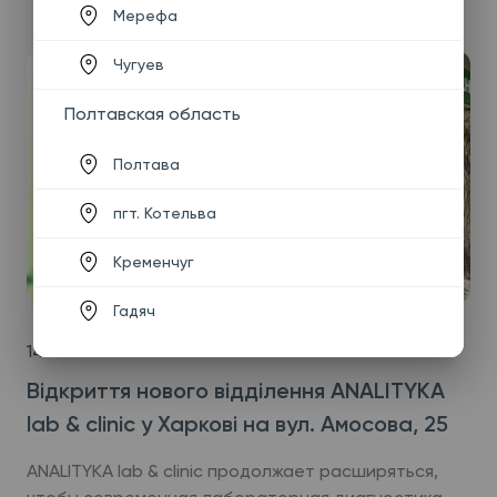
Мерефа
Чугуев
Полтавская область
Полтава
пгт. Котельва
Кременчуг
Гадяч
14.07.2026
Відкриття нового відділення ANALITYKA
lab & clinic у Харкові на вул. Амосова, 25
ANALITYKA lab & clinic продолжает расширяться,