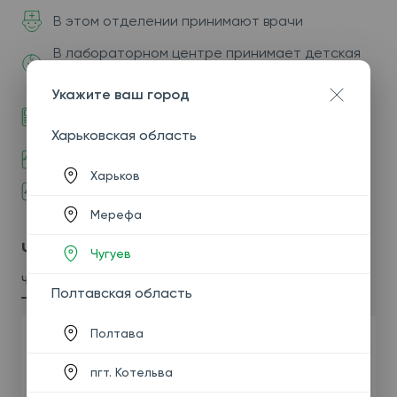
В этом отделении принимают врачи
В лабораторном центре принимает детская
медсестра
Укажите ваш город
В наших отделениях доступна оплата
платежными картами
Харьковская область
Электрокардиограмма
Харьков
Скрининг 40+
Мерефа
Чугуев
Чугуев
Чугуев
Полтавская область
Полтава
ул. Леонова 6Г (партнерский офис
«Аналитики» ФЛП Лысенко Анна
пгт. Котельва
Александровна)