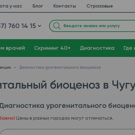
ота у нас
Блог
Контакты
Страховые
7) 760 14 15
ем врачей
Cкрининг 40+
Диагностика
Где 
екции
Диагностика урогенитального биоценоза
тальный биоценоз в Чуг
Диагностика урогенитального биоцен
Важно!
Цены в разных городах могут отличаться.