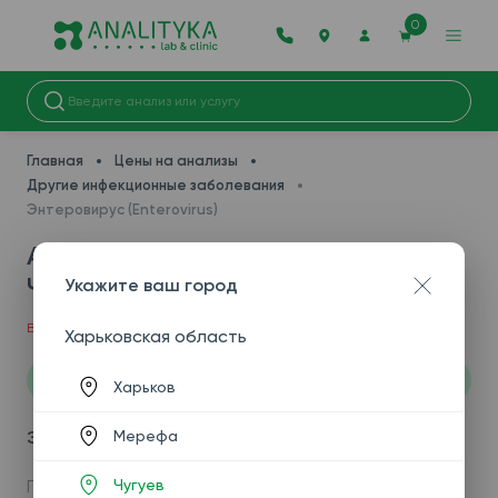
0
Главная
Цены на анализы
Другие инфекционные заболевания
Энтеровирус (Enterovirus)
Анализы на энтеровирус в
Чугуеве
Укажите ваш город
Важно!
Цены в разных городах могут отличаться.
Харьковская область
Категории
Харьков
Мерефа
Энтеровирус (Enterovirus)
Чугуев
По вашему запросу результатов не найдено.