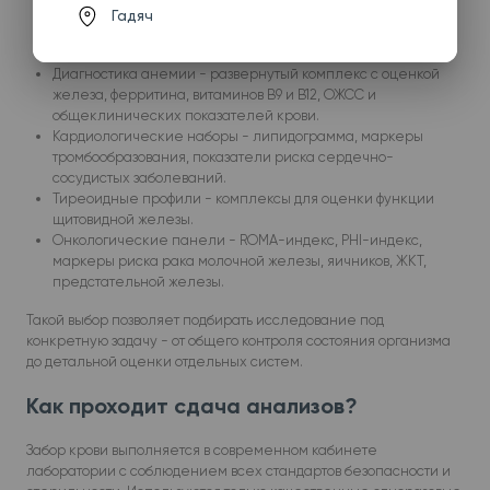
липидный спектр и анализ углеводного обмена.
Гадяч
Предоперационный пакет - оптимальный набор
исследований перед хирургическим вмешательством.
Диагностика анемии - развернутый комплекс с оценкой
железа, ферритина, витаминов B9 и B12, ОЖСС и
общеклинических показателей крови.
Кардиологические наборы - липидограмма, маркеры
тромбообразования, показатели риска сердечно-
сосудистых заболеваний.
Тиреоидные профили - комплексы для оценки функции
щитовидной железы.
Онкологические панели - ROMA-индекс, PHI-индекс,
маркеры риска рака молочной железы, яичников, ЖКТ,
предстательной железы.
Такой выбор позволяет подбирать исследование под
конкретную задачу - от общего контроля состояния организма
до детальной оценки отдельных систем.
Как проходит сдача анализов?
Забор крови выполняется в современном кабинете
лаборатории с соблюдением всех стандартов безопасности и