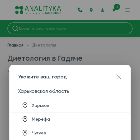
0
Главная
Диетология
Диетология в Гадяче
К сожалению, данная услуга недоступна в вашем
Укажите ваш город
городе.
Харьковская область
Харьков
Мерефа
Чугуев