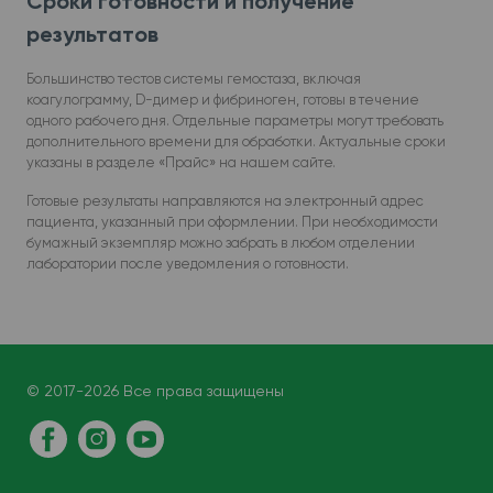
Сроки готовности и получение
результатов
Большинство тестов системы гемостаза, включая
коагулограмму, D-димер и фибриноген, готовы в течение
одного рабочего дня. Отдельные параметры могут требовать
дополнительного времени для обработки. Актуальные сроки
указаны в разделе «Прайс» на нашем сайте.
Готовые результаты направляются на электронный адрес
пациента, указанный при оформлении. При необходимости
бумажный экземпляр можно забрать в любом отделении
лаборатории после уведомления о готовности.
© 2017-2026 Все права защищены