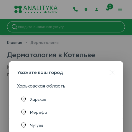
0
Главная
Дерматология
Дерматология в Котельве
К сожалению, данная услуга недоступна в вашем
Укажите ваш город
городе.
Харьковская область
Харьков
Мерефа
Чугуев