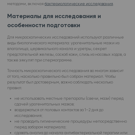
методами, включая
бактериологические исследования
.
Материалы для исследования и
особенности подготовки
Для микроскопических исследований используют различные
виды биологического материала: урогенитальные мазки из
влагалища, цервикального канала и уретры, секрет
предстательной железы, соскоб кожи, слизь из носовых ходов, а
также эякулят при спермограмме.
Точность микроскопического исследования во многом зависит
от того, насколько правильно был собран материал. Чтобы
результат был достоверным, важно соблюдать несколько
правил:
не использовать местные препараты (свечи, мази) перед
сдачей урогенитальных мазков;
воздержаться от половых контактов за 1–2 дня до
исследования;
не проводить гигиенические процедуры непосредственно
перед забором материала;
сдавать анализ до начала антибактериальной терапии или