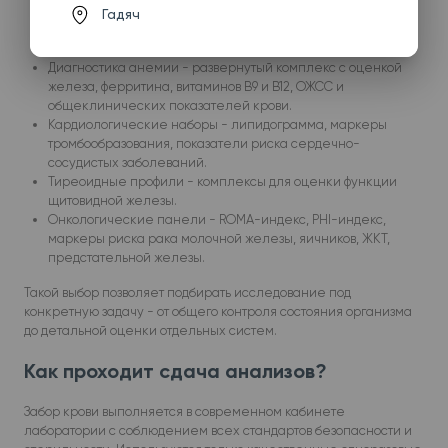
липидный спектр и анализ углеводного обмена.
Гадяч
Предоперационный пакет - оптимальный набор
исследований перед хирургическим вмешательством.
Диагностика анемии - развернутый комплекс с оценкой
железа, ферритина, витаминов B9 и B12, ОЖСС и
общеклинических показателей крови.
Кардиологические наборы - липидограмма, маркеры
тромбообразования, показатели риска сердечно-
сосудистых заболеваний.
Тиреоидные профили - комплексы для оценки функции
щитовидной железы.
Онкологические панели - ROMA-индекс, PHI-индекс,
маркеры риска рака молочной железы, яичников, ЖКТ,
предстательной железы.
Такой выбор позволяет подбирать исследование под
конкретную задачу - от общего контроля состояния организма
до детальной оценки отдельных систем.
Как проходит сдача анализов?
Забор крови выполняется в современном кабинете
лаборатории с соблюдением всех стандартов безопасности и