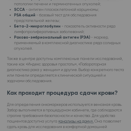
патологии печени и герминогенных опухолей;
SCCA
- антиген плоскоклеточной карциномы;
PSA общий
- базовый тест для обследования
предстательной железы;
Бета-2-микроглобулин
- показатель активности ряда
лимфопролиферативных заболеваний;
Раково-эмбриональный антиген (РЭА)
- маркер,
применяемый в комплексной диагностике ряда солидных
опухолей.
Также в центре доступны комплексные панели исследований,
такие как «Индекс здоровья простаты», «Лабораторная
диагностика рака у женщин» и другие. Выбор конкретного теста
или панели определяется клинической ситуацией и
задачами обследования.
Как проходит процедура сдачи крови?
Для определения онкомаркеров используется венозная кровь.
Забор выполняется в процедурном кабинете, где соблюдаются
строгие требования безопасности и качества. Для удобства
пациентов доступна услуга
«анализы на дому».
Она позволяет
сдать кровь для исследования в комфортной домашней