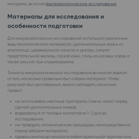
методами, включая
бактериологические исследования
.
Материалы для исследования и
особенности подготовки
Для микроскопических исследований используют различные
виды биологического материала: урогенитальные мазки из
влагалища, цервикального канала и уретры, секрет
предстательной железы, соскоб кожи, слизь из носовых ходов, а
также эякулят при спермограмме.
Точность микроскопического исследования во многом зависит
от того, насколько правильно был собран материал. Чтобы
результат был достоверным, важно соблюдать несколько
правил:
не использовать местные препараты (свечи, мази) перед
сдачей урогенитальных мазков;
воздержаться от половых контактов за 1–2 дня до
исследования;
не проводить гигиенические процедуры непосредственно
перед забором материала;
сдавать анализ до начала антибактериальной терапии или