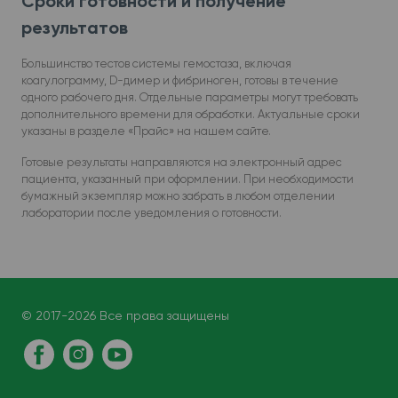
Сроки готовности и получение
результатов
Большинство тестов системы гемостаза, включая
коагулограмму, D-димер и фибриноген, готовы в течение
одного рабочего дня. Отдельные параметры могут требовать
дополнительного времени для обработки. Актуальные сроки
указаны в разделе «Прайс» на нашем сайте.
Готовые результаты направляются на электронный адрес
пациента, указанный при оформлении. При необходимости
бумажный экземпляр можно забрать в любом отделении
лаборатории после уведомления о готовности.
© 2017-2026 Все права защищены