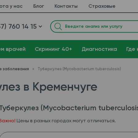
ота у нас
Блог
Контакты
Страховые
7) 760 14 15
ем врачей
Cкрининг 40+
Диагностика
Где 
е заболевания
Туберкулез (Mycobacterium tuberculosis)
лез в Кременчуге
Туберкулез (Mycobacterium tuberculosi
Важно!
Цены в разных городах могут отличаться.