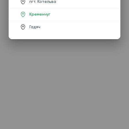
пгт. Котельва
Кременчуг
Гадяч