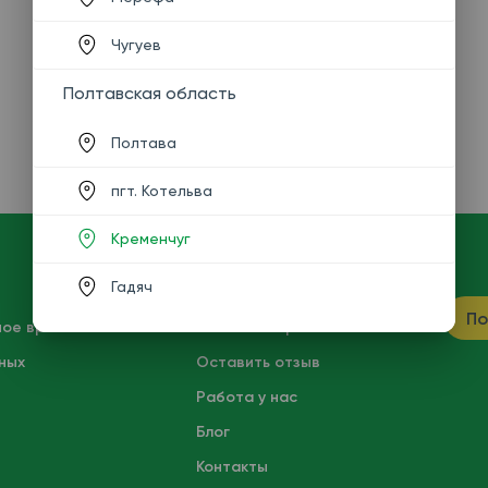
Чугуев
Полтавская область
Полтава
пгт. Котельва
Кременчуг
Гадяч
ПОТРЕБИТЕЛЮ
По
ное время
Частые вопросы
ных
Оставить отзыв
Работа у нас
Блог
Контакты