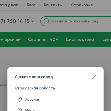
ота у нас
Блог
Контакты
Страховые
7) 760 14 15
ем врачей
Cкрининг 40+
Диагностика
Где 
Укажите ваш город
шем городе.
Харьковская область
Харьков
Мерефа