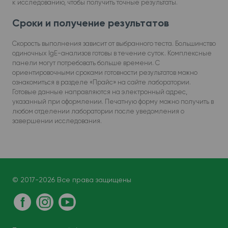
к исследованию, чтобы получить точные результаты.
Сроки и получение результатов
Скорость выполнения зависит от выбранного теста. Большинство
одиночных IgE-анализов готовы в течение суток. Комплексные
панели могут потребовать больше времени. С
ориентировочными сроками готовности результатов можно
ознакомиться в разделе «Прайс» на сайте лаборатории.
Готовые данные направляются на электронный адрес,
указанный при оформлении. Печатную форму можно получить в
любом отделении лаборатории после уведомления о
завершении исследования.
© 2017-2026 Все права защищены