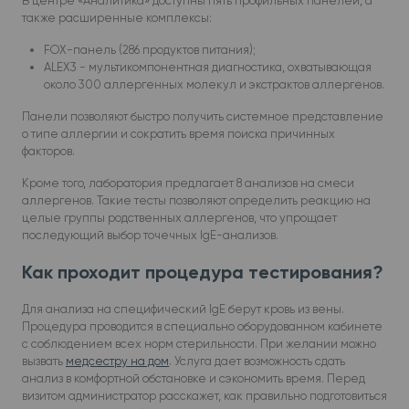
В центре «Аналитика» доступны пять профильных панелей, а
также расширенные комплексы:
FOX-панель (286 продуктов питания);
ALEX3 - мультикомпонентная диагностика, охватывающая
около 300 аллергенных молекул и экстрактов аллергенов.
Панели позволяют быстро получить системное представление
о типе аллергии и сократить время поиска причинных
факторов.
Кроме того, лаборатория предлагает 8 анализов на смеси
аллергенов. Такие тесты позволяют определить реакцию на
целые группы родственных аллергенов, что упрощает
последующий выбор точечных IgE-анализов.
Как проходит процедура тестирования?
Для анализа на специфический IgE берут кровь из вены.
Процедура проводится в специально оборудованном кабинете
с соблюдением всех норм стерильности. При желании можно
вызвать
медсестру на дом
. Услуга дает возможность сдать
анализ в комфортной обстановке и сэкономить время. Перед
визитом администратор расскажет, как правильно подготовиться