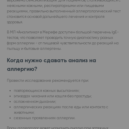
выражена сенсибилизация. Для пациентов, сталкивающихся с
неясными кожными, респираторными или пищевыми
реакциями, правильно выполненный аллергологический тест
становится основой дальнейшего лечения и контроля
здоровья.
В МЛ «Аналитика» в Мерефe доступен большой перечень IgE-
тестов, что позволяет проводить точную диагностику разных
форм аллергии - от пищевой чувствительности до реакций на
пыльцу и бытовые аллергены.
Когда нужно сдавать анализ на
аллергию?
Провести исследование рекомендуется при:
повторяющихся кожных высыпаниях;
эпизодах чихания или кашля без простуды;
осложненном дыхании;
аллергических реакциях после еды или контакта с
животными;
сезонных проявлениях аллергии.
Врач-аллерголог может назначить анализ при затяжных