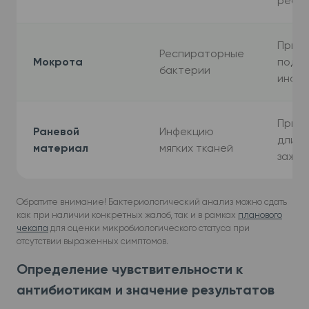
реак
При к
Респираторные
Мокрота
подоз
бактерии
инфе
При н
Раневой
Инфекцию
длите
материал
мягких тканей
зажив
Обратите внимание! Бактериологический анализ можно сдать
как при наличии конкретных жалоб, так и в рамках
планового
чекапа
для оценки микробиологического статуса при
отсутствии выраженных симптомов.
Определение чувствительности к
антибиотикам и значение результатов