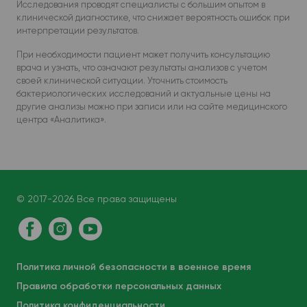
Исследования проводят специалисты с большим опытом в
клинической диагностике, что снижает вероятность ошибок при
интерпретации результатов.
При необходимости пациент может получить консультацию
врача и узнать, что означают результаты анализов с учетом
своей клинической ситуации. Уточнить стоимость
бактериологических исследований и актуальные цены на
другие анализы можно при записи или на сайте медицинского
центра «Аналитика».
© 2017-2026 Все права защищены
Политика личной безопасности в военное время
Правила обработки персональных данных
Политика конфиденциальности