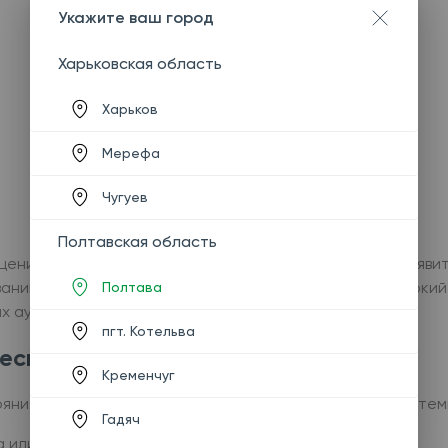
Укажите ваш город
Харьковская область
Харьков
Мерефа
Чугуев
Полтавская область
енить состояние защитных механизмов организма, выявит
аний. В МЛ «Аналитика» в Харькове представлен широкий
Полтава
х аутоиммунных расстройств.
пгт. Котельва
еские анализы?
Кременчуг
ниях, когда требуется оценить работу иммунной системы
Гадяч
 или взрослого;