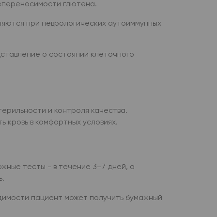
епереносимости глютена.
няются при неврологических аутоиммунных
ставление о состоянии клеточного
ерильности и контроля качества.
ь кровь в комфортных условиях.
жные тесты - в течение 3–7 дней, а
ь.
одимости пациент может получить бумажный