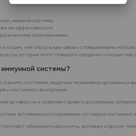
кожи, нервной системы;
нка ее эффективности;
хроническими заболеваниями.
и людям, чей образ жизни связан с повышенными нагрузк
роцессы, которые могут повышать сердечно-сосудистый р
 иммунной системы?
 оценить состояние защитных механизмов организма и вы
ий и системного воспаления.
ой активности и позволяют выявить воспаление, аллерг
ностики аутоиммунного поражения суставов и системных 
помогают обнаружить васкулиты, волчанку и другие тяж