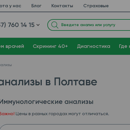
ота у нас
Блог
Контакты
Страховые
7) 760 14 15
ем врачей
Cкрининг 40+
Диагностика
Где 
нализы
анализы в Полтаве
Иммунологические анализы
Важно!
Цены в разных городах могут отличаться.