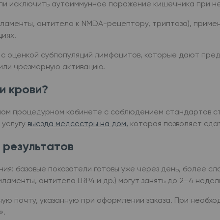
или исключить аутоиммунное поражение кишечника при н
аменты, антитела к NMDA-рецептору, триптаза), приме
иях.
с оценкой субпопуляций лимфоцитов, которые дают пред
 или чрезмерную активацию.
и крови?
ом процедурном кабинете с соблюдением стандартов ст
 услугу
выезда медсестры на дом,
которая позволяет сдат
 результатов
ия: базовые показатели готовы уже через день, более сло
аменты, антитела LRP4 и др.) могут занять до 2–4 недел
ную почту, указанную при оформлении заказа. При необх
».