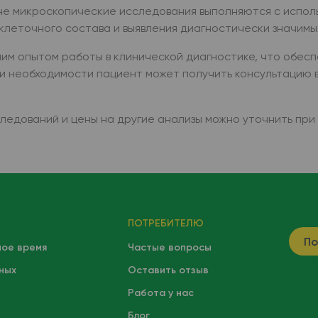
не микроскопические исследования выполняются с испо
клеточного состава и выявления диагностически значимы
им опытом работы в клинической диагностике, что обес
и необходимости пациент может получить консультацию 
едований и цены на другие анализы можно уточнить при 
ПОТРЕБИТЕЛЮ
По
ное время
Частые вопросы
ных
Оставить отзыв
Работа у нас
Блог