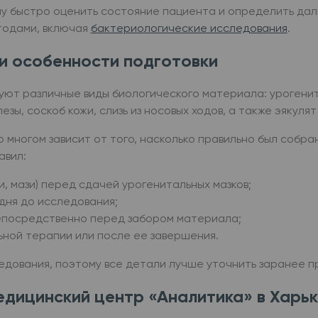
у быстро оценить состояние пациента и определить дал
тодами, включая
бактериологические исследования
.
и особенности подготовки
ют различные виды биологического материала: урогенит
зы, соскоб кожи, слизь из носовых ходов, а также эякуля
 многом зависит от того, насколько правильно был собра
авил:
, мази) перед сдачей урогенитальных мазков;
 дня до исследования;
епосредственно перед забором материала;
ьной терапии или после ее завершения.
дования, поэтому все детали лучше уточнить заранее при
дицинский центр «Аналитика» в Харь