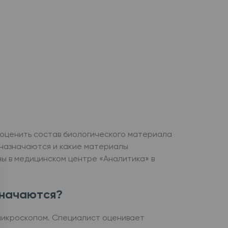
 оценить состав биологического материала
и назначаются и какие материалы
ы в медицинском центре «Аналитика» в
значаются?
 микроскопом. Специалист оценивает