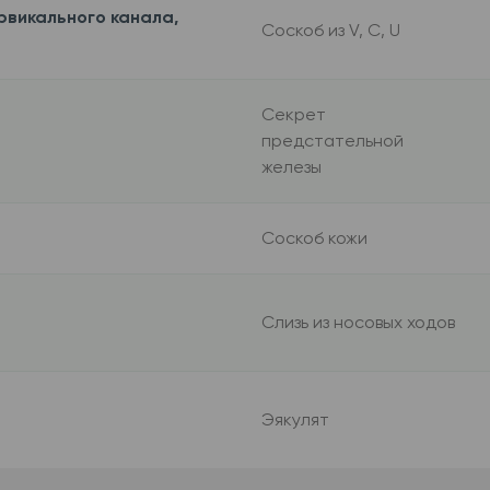
рвикального канала,
Соскоб из V, C, U
Секрет
предстательной
железы
Соскоб кожи
Слизь из носовых ходов
Эякулят