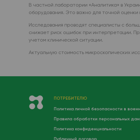
В частной лаборатории «Аналитика» в Украи
оборудования. Это важно для точной оценки 
Исследования проводят специалисты с больш
снижает риск ошибок при интерпретации. Пр
учетом клинической ситуации.
Актуальную стоимость микроскопических иссл
ПОТРЕБИТЕЛЮ
Политика личной безопасности в воен
Правила обработки персональных дан
Политика конфиденциальности
Публичный договор