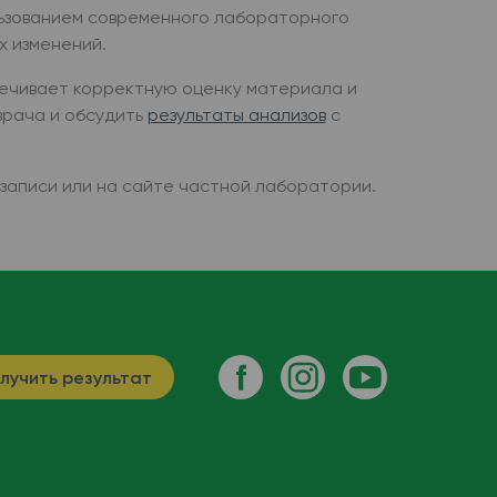
льзованием современного лабораторного
х изменений.
печивает корректную оценку материала и
врача и обсудить
результаты анализов
с
записи или на сайте частной лаборатории.
лучить результат