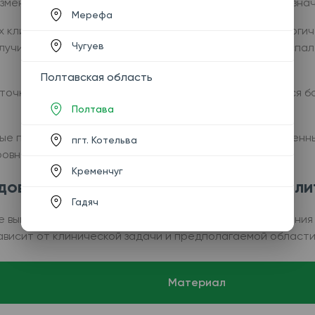
зменений, микроорганизмов и других диагностически зна
Мерефа
 клинических ситуациях: от гинекологических и урологи
Чугуев
лучить первичную информацию и выявить признаки воспал
Полтавская область
точкой диагностики и при необходимости дополняется б
Полтава
ые процессы длительное время протекают без выраженн
пгт. Котельва
ровне еще до появления явных симптомов.
Кременчуг
дований в медицинском центре «Анали
Гадяч
ве выполняются платные микроскопические исследования 
ависит от клинической задачи и предполагаемой области
Материал