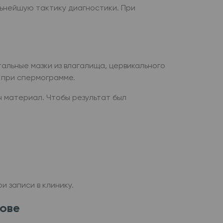
ьнейшую тактику диагностики. При
альные мазки из влагалища, цервикального
т при спермограмме.
н материал. Чтобы результат был
 записи в клинику.
кове