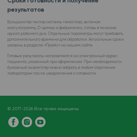
Сроки готовности и получение
результатов
Большинство тестов системы гемостаза, включая
коагулограмму, D-димер и фибриноген, готовы в течение
одного рабочего дня. Отдельные параметры могут требовать
дополнительного времени для обработки. Актуальные сроки
указаны в разделе «Прайс» на нашем сайте.
Готовые результаты направляются на электронный адрес
пациента, указанный при оформлении. При необходимости
бумажный экземпляр можно забрать в любом отделении
лаборатории после уведомления о готовности.
© 2017-2026 Все права защищены