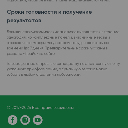
подготовки, чтобы результаты были максимально точными.
Сроки готовности и получение
результатов
Большинство биохимических анализов выполняются в течение
одного дня, но комплексные панели, витаминные тесты и
высокоточные методы могут потребовать дополнительного
времени (до 7 дней). Предварительные сроки указаны в
разделе «Прайс» на сайте.
Готовые данные отправляются пациенту на электронную почту,
указанную при оформлении, а бумажную версию можно
забрать в любом отделении лаборатории.
© 2017-2026 Все права защищены