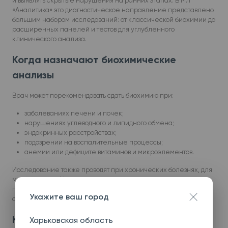
и выявлять скрытые нарушения на ранних этапах. В МЛ
«Аналитика» это диагностическое направление представлено
большим набором исследований: от классической биохимии до
расширенных панелей и тестов для углубленного
клинического анализа.
Когда назначают биохимические
анализы
Врач может порекомендовать сдать биохимию при:
заболеваниях печени и почек;
нарушениях углеводного и липидного обмена;
эндокринных расстройствах;
подозрении на воспалительные процессы;
анемии или дефиците витаминов и микроэлементов.
Исследование также проводят при хронических болезнях, для
мониторинга эффективности проводимого лечения, при
подготовке к операциям и в рамках профилактических
Укажите ваш город
осмотров.
Какие биохимические анализы
Харьковская область