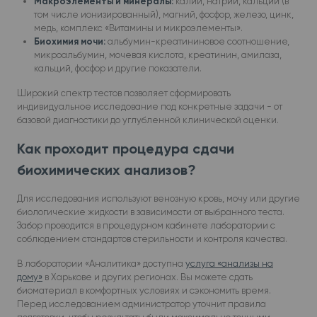
Макроэлементы и минералы:
калий, натрий, кальций (в
том числе ионизированный), магний, фосфор, железо, цинк,
медь, комплекс «Витамины и микроэлементы».
Биохимия мочи:
альбумин-креатининовое соотношение,
микроальбумин, мочевая кислота, креатинин, амилаза,
кальций, фосфор и другие показатели.
Широкий спектр тестов позволяет сформировать
индивидуальное исследование под конкретные задачи - от
базовой диагностики до углубленной клинической оценки.
Как проходит процедура сдачи
биохимических анализов?
Для исследования используют венозную кровь, мочу или другие
биологические жидкости в зависимости от выбранного теста.
Забор проводится в процедурном кабинете лаборатории с
соблюдением стандартов стерильности и контроля качества.
В лаборатории «Аналитика» доступна
услуга «анализы на
дому»
в Харькове и других регионах. Вы можете сдать
биоматериал в комфортных условиях и сэкономить время.
Перед исследованием администратор уточнит правила