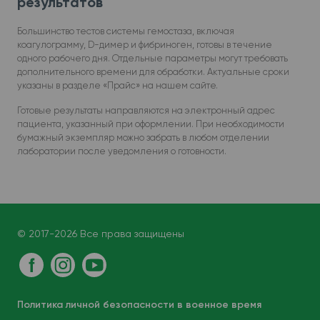
результатов
Большинство тестов системы гемостаза, включая
коагулограмму, D-димер и фибриноген, готовы в течение
одного рабочего дня. Отдельные параметры могут требовать
дополнительного времени для обработки. Актуальные сроки
указаны в разделе «Прайс» на нашем сайте.
Готовые результаты направляются на электронный адрес
пациента, указанный при оформлении. При необходимости
бумажный экземпляр можно забрать в любом отделении
лаборатории после уведомления о готовности.
© 2017-2026 Все права защищены
Политика личной безопасности в военное время