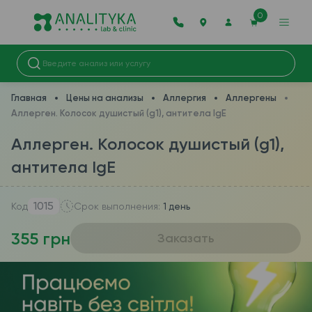
0
Главная
Цены на анализы
Аллергия
Аллергены
Аллерген. Колосок душистый (g1), антитела IgE
Аллерген. Колосок душистый (g1),
антитела IgE
1015
Код
Срок выполнения:
1 день
355 грн
Заказать