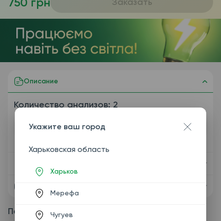
750 грн
Заказать
Описание
Количество анализов: 2
Укажите ваш город
Содержимое пакета
Харьковская область
Показания
Харьков
Подготовка
Мерефа
Пакетные предложения
Чугуев