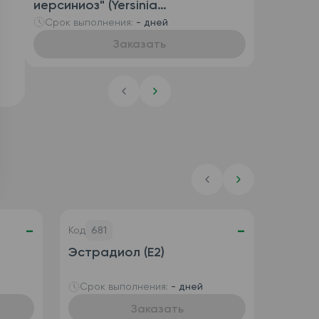
иерсиниоз" (Yersinia
enterocolitica, антитела IgG и
Срок выполнения:
- дней
антитела IgA)
Заказать
-
-
Код
681
Эстрадиол (Е2)
Срок выполнения:
- дней
Заказать