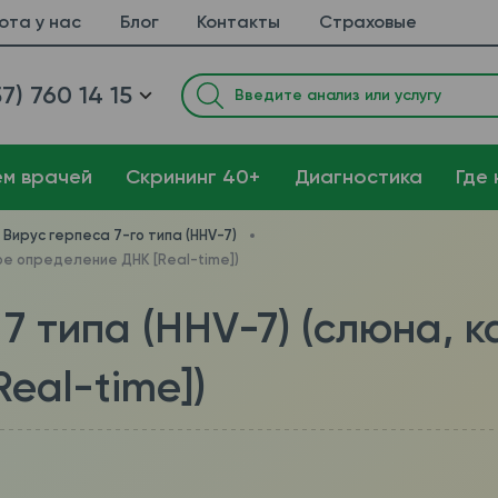
ота у нас
Блог
Контакты
Страховые
7) 760 14 15
ем врачей
Cкрининг 40+
Диагностика
Где 
Вирус герпеса 7-го типа (HHV-7)
ное определение ДНК [Real-time])
 7 типа (HHV-7) (слюна, 
eal-time])