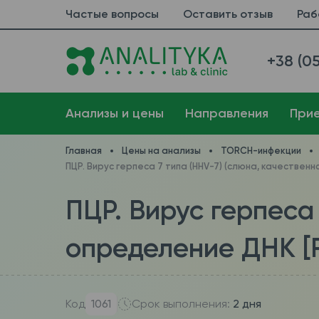
Частые вопросы
Оставить отзыв
Раб
+38 (05
Анализы и цены
Направления
При
Главная
Цены на анализы
TORCH-инфекции
ПЦР. Вирус герпеса 7 типа (HHV-7) (слюна, качествен
ПЦР. Вирус герпеса
определение ДНК [R
Код
1061
Срок выполнения:
2 дня