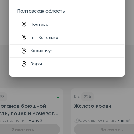
Полтавская область
Полтава
пгт. Котельва
Кременчуг
Гадяч
-
93
Код
224
органов брюшной
Железо крови
ти, почек и мочевого
ря
 выполнения:
- дней
Срок выполнения:
- дней
Заказать
Заказать