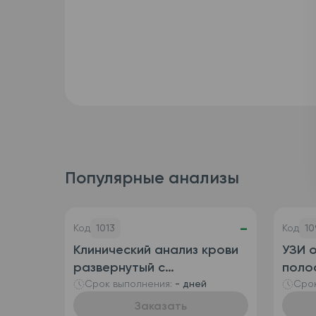
Популярные анализы
-
Код
1013
Код
10
Клинический анализ крови
УЗИ 
развернутый с
полос
определением
пузы
Срок выполнения:
- дней
Срок
ретикулоцитов
Заказать