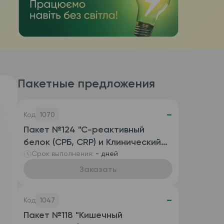
Пакетные предложения
-
Код
1070
Пакет №124 "С-реактивный
белок (СРБ, CRP) и Клинический
анализ крови развернутый
Срок выполнения:
- дней
(автоматизированный с СОЭ),
Заказать
венозная кровь)"
-
Код
1047
Пакет №118 "Кишечный