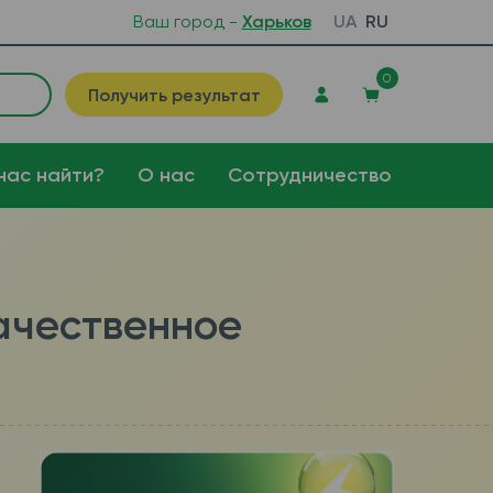
Ваш город -
Харьков
UA
RU
0
Получить результат
нас найти?
О нас
Сотрудничество
качественное