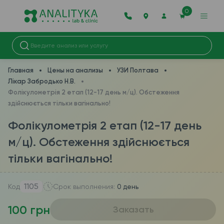
0
Главная
Цены на анализы
УЗИ Полтава
Лікар Забродько Н.В.
Фолікулометрія 2 етап (12-17 день м/ц). Обстеження
здійснюється тільки вагінально!
Фолікулометрія 2 етап (12-17 день
м/ц). Обстеження здійснюється
тільки вагінально!
1105
Код
Срок выполнения:
0 день
100 грн
Заказать