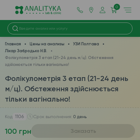
0
Главная
Цены на анализы
УЗИ Полтава
Лікар Забродько Н.В.
Фолікулометрія 3 етап (21-24 день м/ц). Обстеження
здійснюється тільки вагінально!
Фолікулометрія 3 етап (21-24 день
м/ц). Обстеження здійснюється
тільки вагінально!
1106
Код
Срок выполнения:
0 день
100 грн
Заказать