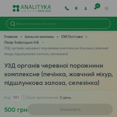
0
Главная
Цены на анализы
УЗИ Полтава
Лікар Забродько Н.В.
УЗД органiв черевної порожнини комплексне (печінка, жовчний
міхур, підшлункова залоза, селезінка)
УЗД органiв черевної порожнини
комплексне (печінка, жовчний міхур,
підшлункова залоза, селезінка)
1181
Код
Срок выполнения:
0 день
500 грн
Заказать