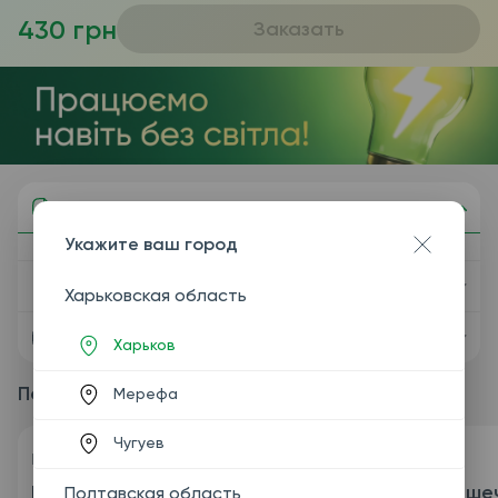
430 грн
Заказать
Описание
Укажите ваш город
Показания
Харьковская область
Подготовка
Харьков
Пакетные предложения
Мерефа
Чугуев
-
Код
1070
Код
1047
Пакет №124 "С-
Пакет №118 "Кише
Полтавская область