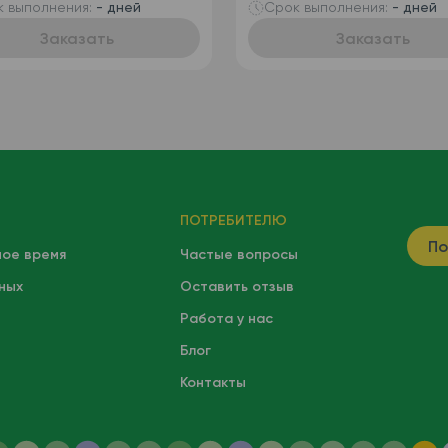
ря
 выполнения:
- дней
Срок выполнения:
- дней
Заказать
Заказать
ПОТРЕБИТЕЛЮ
По
ное время
Частые вопросы
ных
Оставить отзыв
Работа у нас
Блог
Контакты