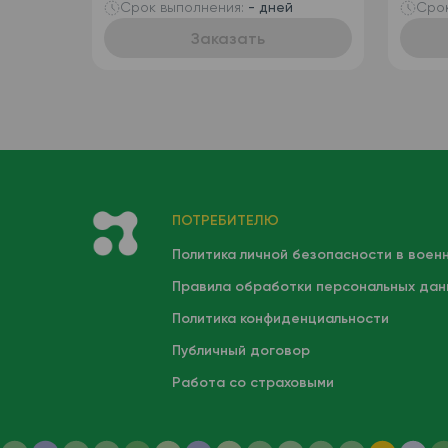
определением
пузы
Срок выполнения:
- дней
Срок
ретикулоцитов
Заказать
(автоматизированный +
ручная лейкоформула),
венозная кровь
ПОТРЕБИТЕЛЮ
Политика личной безопасности в воен
Правила обработки персональных дан
Политика конфиденциальности
Публичный договор
Работа со страховыми