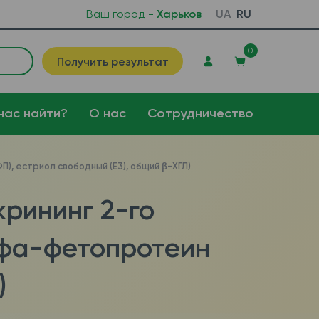
Ваш город -
Харьков
UA
RU
0
Получить результат
нас найти?
О нас
Сотрудничество
, естриол свободный (Е3), общий β-ХГЛ)
рининг 2-го
ьфа-фетопротеин
)