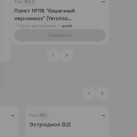
-
Код
1047
Пакет №118 "Кишечный
иерсиниоз" (Yersinia
enterocolitica, антитела IgG и
Срок выполнения:
- дней
антитела IgA)
Заказать
-
-
Код
681
Эстрадиол (Е2)