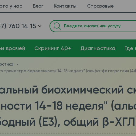
ота у нас
Блог
Контакты
Страховые
7) 760 14 15
ем врачей
Cкрининг 40+
Диагностика
Где 
остика
о триместра беременности 14-18 неделя" (альфа-фетопротеин (АФП)
альный биохимический ск
ности 14-18 неделя" (ал
бодный (Е3), общий β-ХГЛ