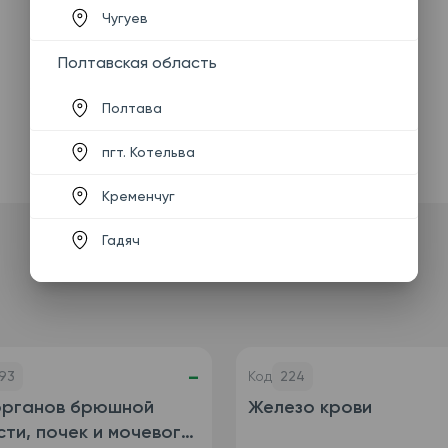
Чугуев
Полтавская область
Полтава
пгт. Котельва
Кременчуг
Гадяч
-
93
Код
224
органов брюшной
Железо крови
ти, почек и мочевого