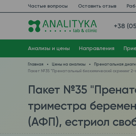
Частые вопросы
Оставить отзыв
Раб
+38 (05
Анализы и цены
Направления
При
Главная
Цены на анализы
Пренатальная диагн
Пакет №35 "Пренатальный биохимический скрининг 2-г
Пакет №35 "Пренат
триместра беремен
(АФП), естриол сво