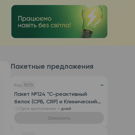
Пакетные предложения
-
Код
1070
Пакет №124 "С-реактивный
белок (СРБ, CRP) и Клинический
анализ крови развернутый
Срок выполнения:
- дней
(автоматизированный с СОЭ),
Заказать
венозная кровь)"