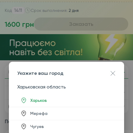
1411
Код
Срок выполнения:
2 дня
1600 грн
Заказать
Описание
Укажите ваш город
Харьковская область
Показания
Харьков
Подготовка
Мерефа
Пакетные предложения
Чугуев