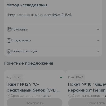
Метод исследования
Иммуноферментный анализ (ИФА, ELISA).
Показания
Подготовка
Интерпретация
Пакетные предложения
-
Код
1070
Код
1047
Пакет №124 "С-
Пакет №118 "Кише
реактивный белок (СРБ,
иерсиниоз" (Yersin
CRP) и Клинический анализ
enterocolitica, а
Срок выполнения:
- дней
Срок выполнения:
- 
крови развернутый
IgG и антитела Ig
Заказать
Заказать