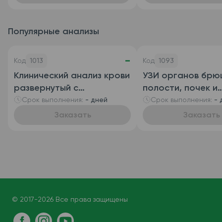
(автоматизированный с
СОЭ), венозная кровь)"
Популярные анализы
-
Код
1013
Код
1093
Клинический анализ крови
УЗИ органов брю
развернутый с
полости, почек и
определением
мочевого пузыря
Срок выполнения:
- дней
Срок выполнения:
- 
ретикулоцитов
Заказать
Заказать
(автоматизированный +
ручная лейкоформула),
венозная кровь
© 2017-2026 Все права защищены