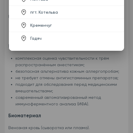
стоматологических и хирургических препаратах.
пгт. Котельва
Полокаин
содержится в:
Кременчуг
Полокаине;
Мепифрине (растворах для инъекций).
Гадяч
Преимущества исследования
комплексная оценка чувствительности к трём
распространённым анестетикам;
безопасная альтернатива кожным аллергопробам;
не требует отмены антигистаминных препаратов;
подходит для обследования перед медицинскими
вмешательствами;
современный автоматизированный метод
иммуноферментного анализа (ИФА).
Биоматериал
Венозная кровь (сыворотка или плазма).