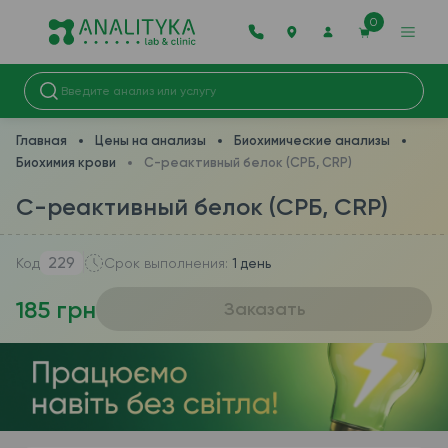
0
Главная
Цены на анализы
Биохимические анализы
Биохимия крови
С-реактивный белок (СРБ, CRP)
С-реактивный белок (СРБ, CRP)
229
Код
Срок выполнения:
1 день
185 грн
Заказать