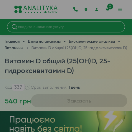
0
Главная
Цены на анализы
Биохимические анализы
Витамины
Витамин D общий (25(OH)D, 25-гидроксивитамин D)
Витамин D общий (25(OH)D, 25-
гидроксивитамин D)
337
Код
Срок выполнения:
1 день
540 грн
Заказать