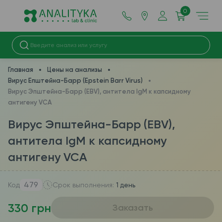
0
Главная
Цены на анализы
Вирус Епштейна-Барр (Epstein Barr Virus)
Вирус Эпштейна-Барр (EBV), антитела IgМ к капсидному
антигену VCA
Вирус Эпштейна-Барр (EBV),
антитела IgМ к капсидному
антигену VCA
479
Код
Срок выполнения:
1 день
330 грн
Заказать