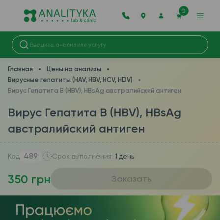
0
Главная
Цены на анализы
Вирусные гепатиты (HAV, HBV, HCV, HDV)
Вирус Гепатита B (HBV), HBsAg австралийский антиген
Вирус Гепатита B (HBV), HBsAg
австралийский антиген
489
Код
Срок выполнения:
1 день
350 грн
Заказать