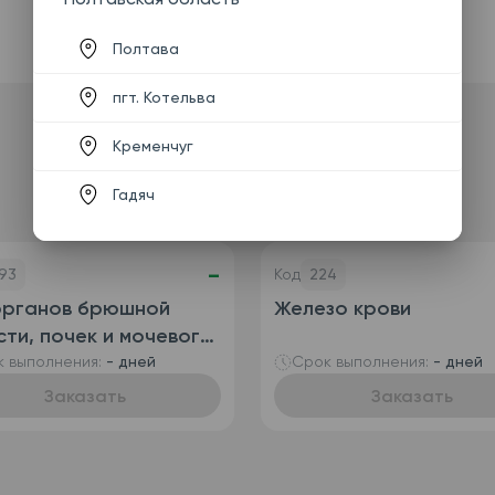
Полтава
пгт. Котельва
Кременчуг
Гадяч
-
93
Код
224
органов брюшной
Железо крови
ти, почек и мочевого
ря
 выполнения:
- дней
Срок выполнения:
- дней
Заказать
Заказать