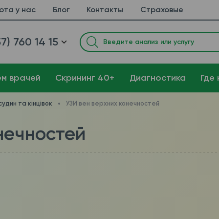
ота у нас
Блог
Контакты
Страховые
7) 760 14 15
ем врачей
Cкрининг 40+
Диагностика
Где 
судин та кінцівок
УЗИ вен верхних конечностей
нечностей