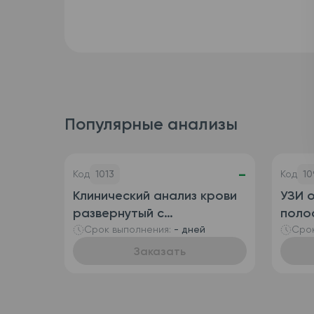
Популярные анализы
-
Код
1013
Код
10
Клинический анализ крови
УЗИ 
развернутый с
полос
определением
пузы
Срок выполнения:
- дней
Срок
ретикулоцитов
Заказать
(автоматизированный +
ручная лейкоформула),
венозная кровь