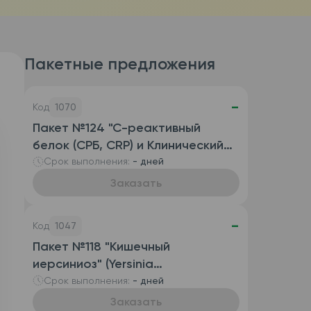
Пакетные предложения
-
Код
1070
Пакет №124 "С-реактивный
белок (СРБ, CRP) и Клинический
анализ крови развернутый
Срок выполнения:
- дней
(автоматизированный с СОЭ),
Заказать
венозная кровь)"
-
Код
1047
Пакет №118 "Кишечный
иерсиниоз" (Yersinia
enterocolitica, антитела IgG и
Срок выполнения:
- дней
антитела IgA)
Заказать