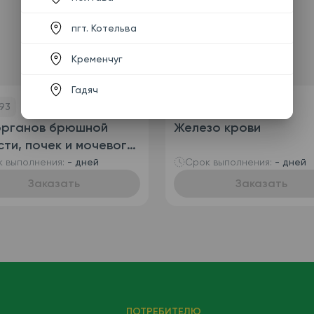
пгт. Котельва
Кременчуг
Гадяч
-
93
Код
224
органов брюшной
Железо крови
ти, почек и мочевого
ря
 выполнения:
- дней
Срок выполнения:
- дней
Заказать
Заказать
ПОТРЕБИТЕЛЮ