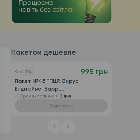
Пакетом дешевле
995 грн
Код
314
Пакет №48 "ПЦР. Вирус
Епштейнa-Барр.
Цитомегаловирус. Герпес 6 типа"
Срок выполнения:
2 дня
(кровь, количественное
Заказать
определение ДНК [Real-time])