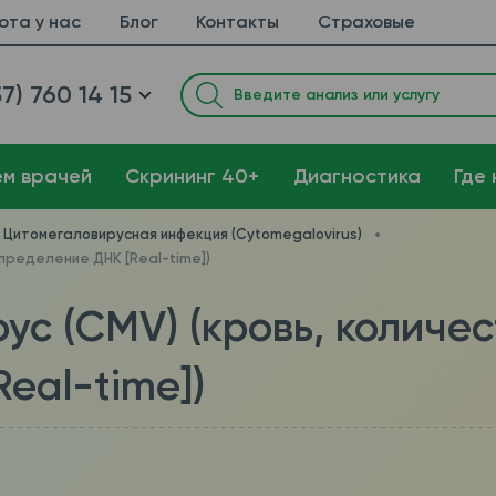
ота у нас
Блог
Контакты
Страховые
7) 760 14 15
ем врачей
Cкрининг 40+
Диагностика
Где 
Цитомегаловирусная инфекция (Cytomegalovirus)
определение ДНК [Real-time])
ус (CMV) (кровь, количе
eal-time])