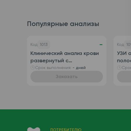
Популярные анализы
-
Код
1013
Код
10
Клинический анализ крови
УЗИ 
развернутый с
полос
определением
пузы
Срок выполнения:
- дней
Срок
ретикулоцитов
Заказать
(автоматизированный +
ручная лейкоформула),
венозная кровь
ПОТРЕБИТЕЛЮ