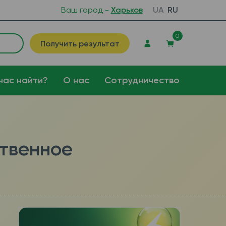
Ваш город -
Харьков
UA
RU
0
Получить результат
нас найти?
О нас
Сотрудничество
ственное