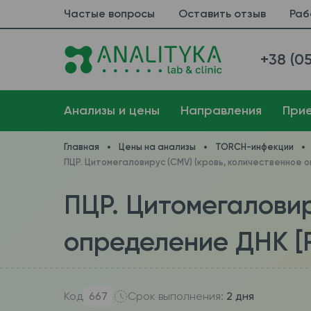
Частые вопросы
Оставить отзыв
Раб
+38 (05
Анализы и цены
Направления
При
Главная
Цены на анализы
TORCH-инфекции
ПЦР. Цитомегаловирус (CMV) (кровь, количественное 
ПЦР. Цитомегаловир
определение ДНК [R
Код
667
Срок выполнения:
2 дня