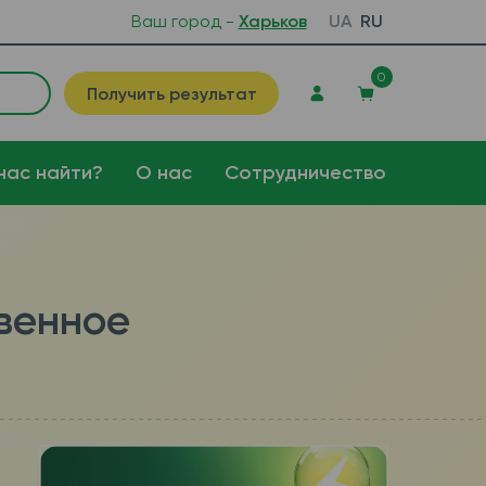
Ваш город -
Харьков
UA
RU
0
Получить результат
нас найти?
О нас
Сотрудничество
твенное