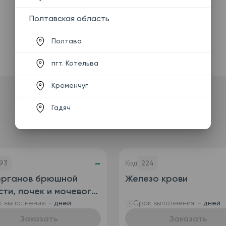
Полтавская область
Полтава
пгт. Котельва
Кременчуг
Гадяч
-
93
Код
224
органов брюшной
Железо крови
ти, почек и мочевого
ря
 выполнения:
- дней
Срок выполнения:
- дней
Заказать
Заказать