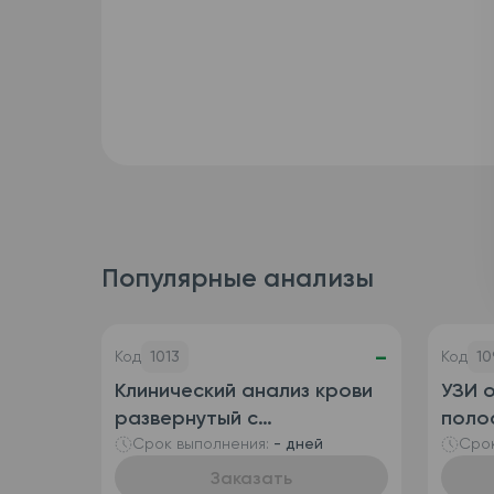
Популярные анализы
-
Код
1013
Код
10
Клинический анализ крови
УЗИ 
развернутый с
полос
определением
пузы
Срок выполнения:
- дней
Срок
ретикулоцитов
Заказать