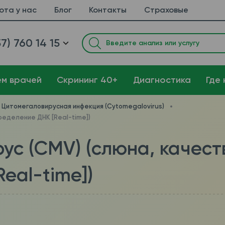
ота у нас
Блог
Контакты
Страховые
7) 760 14 15
ем врачей
Cкрининг 40+
Диагностика
Где 
Цитомегаловирусная инфекция (Cytomegalovirus)
ределение ДНК [Real-time])
ус (CMV) (слюна, качес
eal-time])