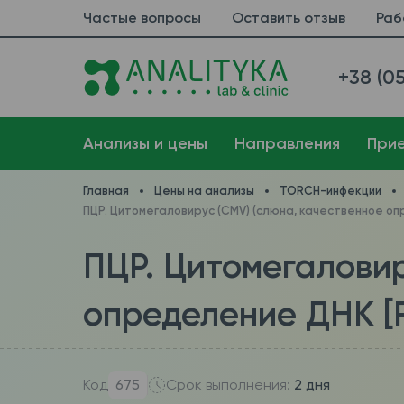
Частые вопросы
Оставить отзыв
Раб
+38 (05
Анализы и цены
Направления
При
Главная
Цены на анализы
TORCH-инфекции
ПЦР. Цитомегаловирус (CMV) (слюна, качественное оп
ПЦР. Цитомегаловир
определение ДНК [R
Код
675
Срок выполнения:
2 дня