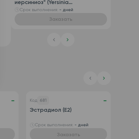
иерсиниоз" (Yersinia
enterocolitica, антитела IgG и
Срок выполнения:
- дней
антитела IgA)
Заказать
-
-
Код
681
Эстрадиол (Е2)
Срок выполнения:
- дней
Заказать