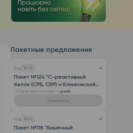
Пакетные предложения
-
Код
1070
Пакет №124 "С-реактивный
белок (СРБ, CRP) и Клинический
анализ крови развернутый
Срок выполнения:
- дней
(автоматизированный с СОЭ),
Заказать
венозная кровь)"
-
Код
1047
Пакет №118 "Кишечный