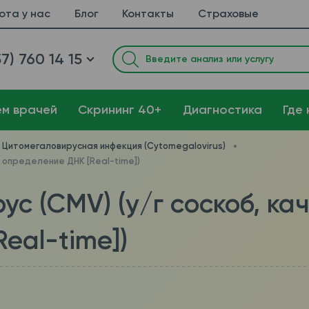
ота у нас
Блог
Контакты
Страховые
7) 760 14 15
ем врачей
Cкрининг 40+
Диагностика
Где 
Цитомегаловирусная инфекция (Cytomegalovirus)
е определение ДНК [Real-time])
ус (CMV) (у/г соскоб, ка
eal-time])