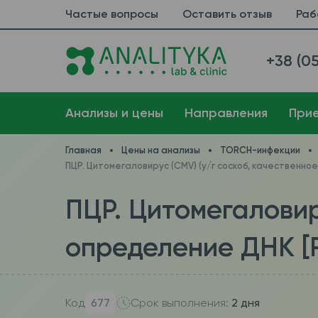
Частые вопросы
Оставить отзыв
Раб
+38 (05
Анализы и цены
Направления
При
Главная
Цены на анализы
TORCH-инфекции
ПЦР. Цитомегаловирус (CMV) (у/г соскоб, качественно
ПЦР. Цитомегаловир
определение ДНК [R
Код
677
Срок выполнения:
2 дня