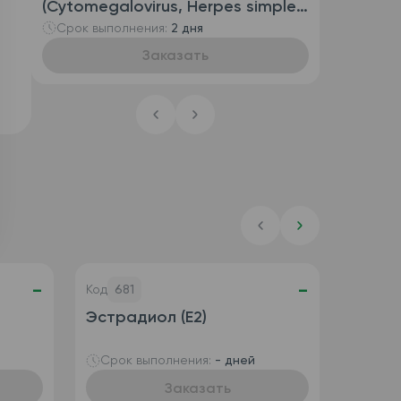
(Cytomegalovirus, Herpes simplex
virus 1/2, Candida albicans,
Срок выполнения:
2 дня
Neisseria gonorrhoeae,
Заказать
Trichomonas vaginalis,
Ureaplasma species, Mycoplasma
genitalium, Mycoplasma hominis,
Chlamydia trachomatis,
Gardnerella vaginalis,
качественное определение ДНК
[Real-time ПЦР])
-
-
Код
681
Эстрадиол (Е2)
Срок выполнения:
- дней
Заказать