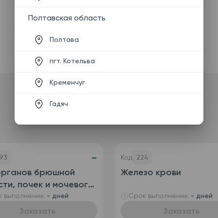
Полтавская область
Полтава
пгт. Котельва
Кременчуг
Гадяч
-
93
Код
224
органов брюшной
Железо крови
ти, почек и мочевого
ря
 выполнения:
- дней
Срок выполнения:
- дней
Заказать
Заказать