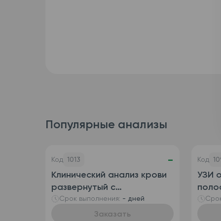
Популярные анализы
-
Код
1013
Код
10
Клинический анализ крови
УЗИ 
развернутый с
полос
определением
пузы
Срок выполнения:
- дней
Срок
ретикулоцитов
Заказать