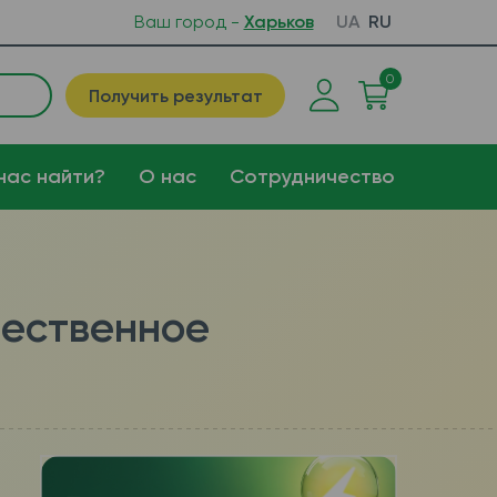
Ваш город -
Харьков
UA
RU
0
Получить результат
нас найти?
О нас
Сотрудничество
чественное