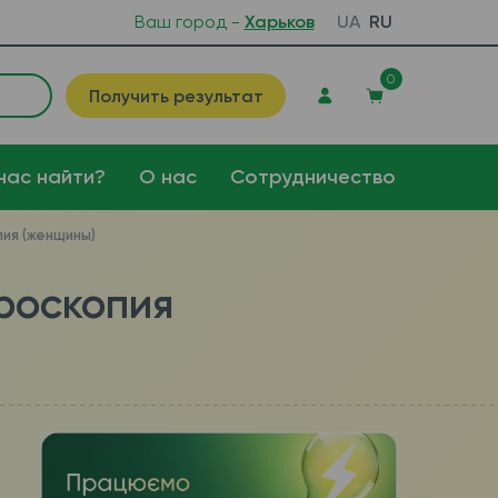
Ваш город -
Харьков
UA
RU
0
Получить результат
нас найти?
О нас
Сотрудничество
ия (женщины)
роскопия