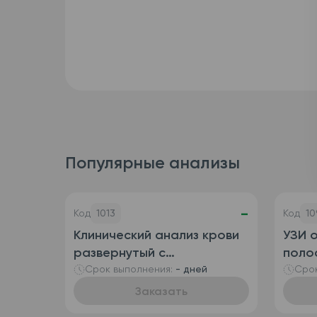
Популярные анализы
-
Код
1013
Код
10
Клинический анализ крови
УЗИ 
развернутый с
полос
определением
пузы
Срок выполнения:
- дней
Срок
ретикулоцитов
Заказать
(автоматизированный +