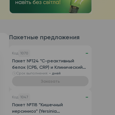
Пакетные предложения
-
Код
1070
Пакет №124 "С-реактивный
белок (СРБ, CRP) и Клинический
анализ крови развернутый
Срок выполнения:
- дней
(автоматизированный с СОЭ),
Заказать
венозная кровь)"
-
Код
1047
Пакет №118 "Кишечный
иерсиниоз" (Yersinia