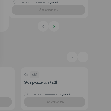
enterocolitica, антитела IgG и
Срок выполнения:
- дней
антитела IgA)
Заказать
-
-
Код
681
Эстрадиол (Е2)
Срок выполнения:
- дней
Заказать