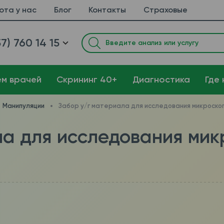
ота у нас
Блог
Контакты
Страховые
7) 760 14 15
ем врачей
Cкрининг 40+
Диагностика
Где 
Манипуляции
Забор у/г материала для исследования микроскоп
ла для исследования мик