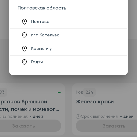
Полтавская область
Полтава
пгт. Котельва
Кременчуг
Гадяч
-
93
Код
224
органов брюшной
Железо крови
ти, почек и мочевого
ря
 выполнения:
- дней
Срок выполнения:
- дней
Заказать
Заказать