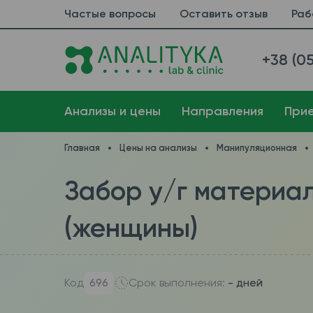
Частые вопросы
Оставить отзыв
Раб
+38 (05
Анализы и цены
Направления
При
Главная
Цены на анализы
Манипуляционная
Забор у/г материа
(женщины)
Код
696
Срок выполнения:
- дней