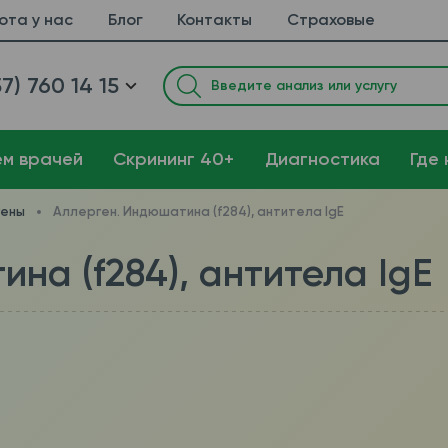
ота у нас
Блог
Контакты
Страховые
7) 760 14 15
ем врачей
Cкрининг 40+
Диагностика
Где 
гены
Аллерген. Индюшатина (f284), антитела IgE
на (f284), антитела IgE