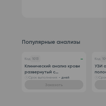
Популярные анализы
-
Код
1013
Код
10
Клинический анализ крови
УЗИ 
развернутый с
полос
определением
пузы
Срок выполнения:
- дней
Срок
ретикулоцитов
Заказать
(автоматизированный +
ручная лейкоформула),
венозная кровь