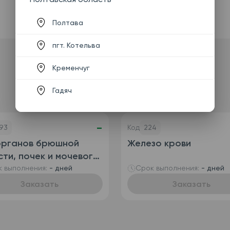
Полтава
пгт. Котельва
Кременчуг
Гадяч
-
93
Код
224
органов брюшной
Железо крови
ти, почек и мочевого
ря
 выполнения:
- дней
Срок выполнения:
- дней
Заказать
Заказать