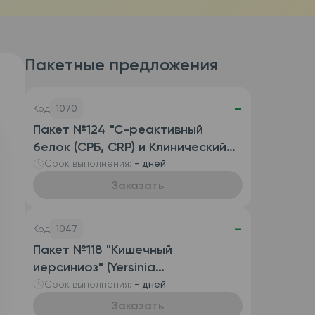
Пакетные предложения
-
Код
1070
Пакет №124 "С-реактивный
белок (СРБ, CRP) и Клинический
анализ крови развернутый
Срок выполнения:
- дней
(автоматизированный с СОЭ),
Заказать
венозная кровь)"
-
Код
1047
Пакет №118 "Кишечный
иерсиниоз" (Yersinia
enterocolitica, антитела IgG и
Срок выполнения:
- дней
антитела IgA)
Заказать