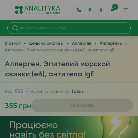
0
Главная
Цены на анализы
Аллергия
Аллергены
Аллерген. Эпителий морской свинки (e6), антитела IgE
Аллерген. Эпителий морской
свинки (e6), антитела IgE
882
Код
Срок выполнения:
1 день
355 грн
Заказать