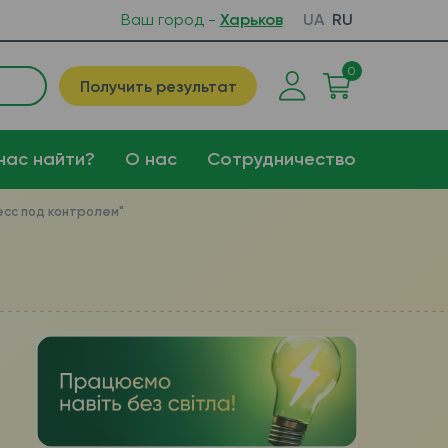
Ваш город -
Харьков
UA
RU
0
Получить результат
нас найти?
О нас
Сотрудничество
сс под контролем"