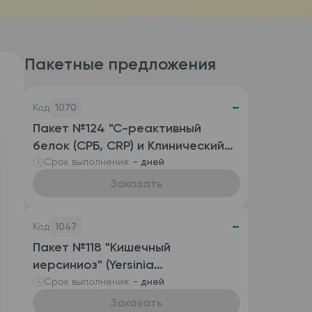
Пакетные предложения
-
Код
1070
Пакет №124 "С-реактивный
белок (СРБ, CRP) и Клинический
анализ крови развернутый
Срок выполнения:
- дней
(автоматизированный с СОЭ),
Заказать
венозная кровь)"
-
Код
1047
Пакет №118 "Кишечный
иерсиниоз" (Yersinia
enterocolitica, антитела IgG и
Срок выполнения:
- дней
антитела IgA)
Заказать