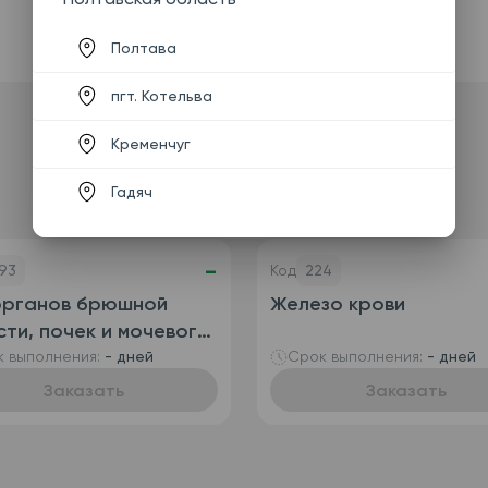
Полтава
пгт. Котельва
Кременчуг
Гадяч
-
93
Код
224
органов брюшной
Железо крови
ти, почек и мочевого
ря
 выполнения:
- дней
Срок выполнения:
- дней
Заказать
Заказать