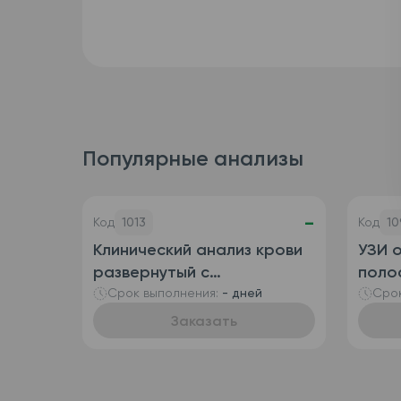
Популярные анализы
-
Код
1013
Код
10
Клинический анализ крови
УЗИ 
развернутый с
полос
определением
пузы
Срок выполнения:
- дней
Срок
ретикулоцитов
Заказать
(автоматизированный +
ручная лейкоформула),
венозная кровь