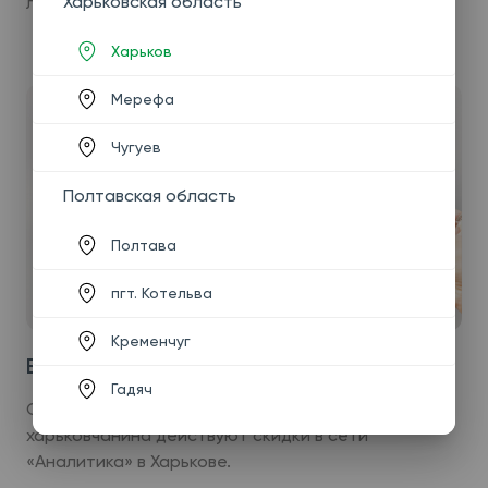
Харьковская область
лабораторные услуги и консультации.
Харьков
Мерефа
Чугуев
Полтавская область
Полтава
пгт. Котельва
действует до 31.12.2026
Кременчуг
Есть карточка - есть скидка
Гадяч
С 18.12.2024 для каждого владельца карты
харьковчанина действуют скидки в сети
«Аналитика» в Харькове.