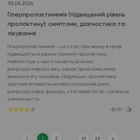
30.06.2026
Гіперпролактинемія (підвищений рівень
пролактину): симптоми, діагностика та
лікування
Гіперпролактинемія - це стан, при якому в крові
підвищується рівень гормону пролактину.
Найчастіше з ним стикаються жінки
репродуктивного віку, однак проблема може
виникати й у чоловіків. Надлишок пролактину
здатний впливати на менструальний цикл,
репродуктивну функцію, статевий потяг і загальне
самопочуття.
250
1
1
2
21
22
...