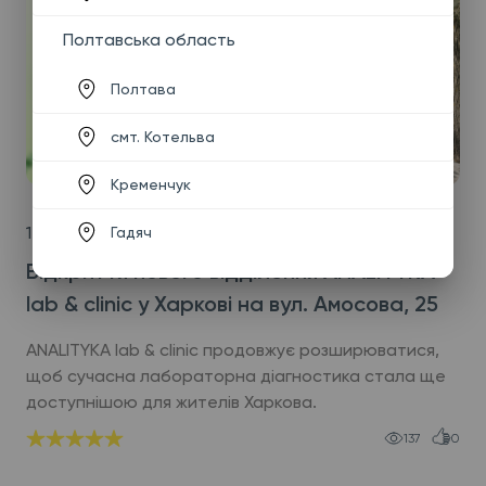
Полтавська область
Полтава
смт. Котельва
Кременчук
14.07.2026
Гадяч
Відкриття нового відділення ANALITYKA
lab & clinic у Харкові на вул. Амосова, 25
ANALITYKA lab & clinic продовжує розширюватися,
щоб сучасна лабораторна діагностика стала ще
доступнішою для жителів Харкова.
137
0