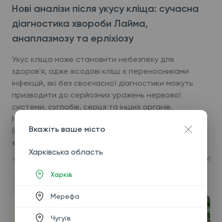
Нові аналізи після укусу кліща: сучасна
діагностика хвороби Лайма,
анаплазмозу та ерліхіозу
Укус кліща може становити небезпеку для
здоров'я, адже іксодові кліщі є переносниками
інфекцій, які без своєчасної діагностики можуть
призводити до серйозних уражень нервової
системи, суглобів, серця та інших органів.
Найпоширенішими серед них є хвороба Лайма
Вкажіть ваше місто
(бореліоз), гранулоцитарний анаплазмоз та
ерліхіоз.
Харківська область
55
1
Харків
Мерефа
Чугуїв