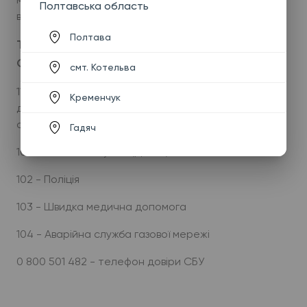
Полтавська область
відділення, для отримання домедичної допомоги.
Полтава
ТЕЛЕФОНИ РЯТУВАЛЬНИХ ТА АВАРІЙНИХ
СЛУЖБ
смт. Котельва
112 - Єдиний номер виклику всіх служб екстреної
Кременчук
допомоги (диспетчер викличе бригаду потрібної
служби)
Гадяч
101 - Пожежна служба (ДСНС)
102 - Поліція
103 - Швидка медична допомога
104 - Аварійна служба газової мережі
0 800 501 482 - телефон довіри СБУ