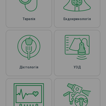
Терапія
Ендокринологія
Дієтологія
УЗД