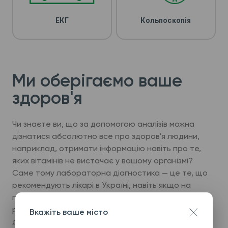
ЕКГ
Кольпоскопія
Ми оберігаємо ваше
здоров'я
Чи знаєте ви, що за допомогою аналізів можна
дізнатися абсолютно все про здоров'я людини,
наприклад, отримати інформацію навіть про те,
яких вітамінів не вистачає у вашому організмі?
Саме тому лабораторна діагностика — це те, що
рекомендують лікарі в Україні, навіть якщо на
перший погляд вас нічого не турбує. Однак, щоб
результати будь-яких досліджень були
Вкажіть ваше місто
достовірними та точними, потрібно обирати