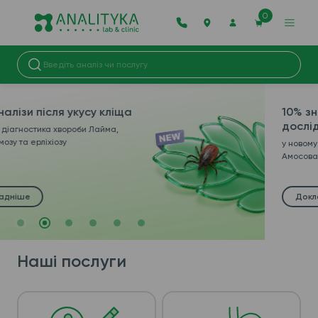
0
10% знижка на всі
дослідження
у новому відділенні в м. Харків, вул.
Амосова, 25
Докладніше
Наші послуги