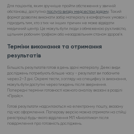
Для пацієнтів, яким зручніше пройти обстеження у звичній
обстановці, доступна
послуга виїзду медсестри додому
. Такий
формат дозволяє виконати забір матеріалу в комфортних умовах і
підходить тим, хто з тих чи інших причин не може відвідати
медичний центр. Це можуть бути люди з обмеженою рухливістю,
щільним робочим графіком або незадовільним станом здоров’я.
Терміни виконання та отримання
результатів
Більшість результатів готові в день здачі матеріалу. Деякі види
досліджень потребують більше часу - результат ви побачите
через 2–3 дні. Окремі тести, з огляду на специфіку їх виконання,
можуть бути доступні через тиждень після звернення.
Попередні терміни готовності кожного аналізу вказані в розділі
«Прайс».
Готові результати надсилаються на електронну пошту, вказану
під час оформлення. Паперову версію можна отримати на стійці
реєстрації будь-якого відділення МЛ «Аналітика» після
повідомлення про готовність досліджень.