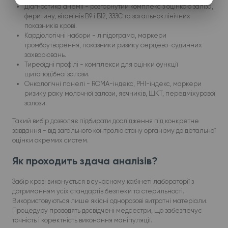
Діагностика анемії - розгорнутий комплекс з оцінкою заліза,
феритину, вітамінів B9 і B12, ЗЗЗС та загальноклінічних
показників крові.
Кардіологічні набори - ліпідограма, маркери
тромбоутворення, показники ризику серцево-судинних
захворювань.
Тиреоїдні профілі - комплекси для оцінки функції
щитоподібної залози.
Онкологічні панелі - ROMA-індекс, PHI-індекс, маркери
ризику раку молочної залози, яєчників, ШКТ, передміхурової
залози.
Такий вибір дозволяє підбирати дослідження під конкретне
завдання - від загального контролю стану організму до детальної
оцінки окремих систем.
Як проходить здача аналізів?
Забір крові виконується в сучасному кабінеті лабораторії з
дотриманням усіх стандартів безпеки та стерильності.
Використовуються лише якісні одноразові витратні матеріали.
Процедуру проводять досвідчені медсестри, що забезпечує
точність і коректність виконання маніпуляції.