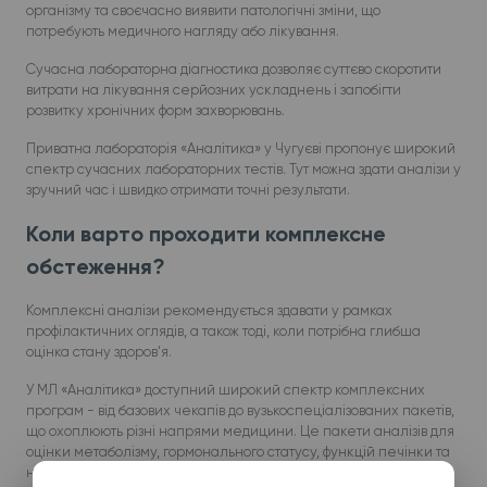
організму та своєчасно виявити патологічні зміни, що
потребують медичного нагляду або лікування.
Сучасна лабораторна діагностика дозволяє суттєво скоротити
витрати на лікування серйозних ускладнень і запобігти
розвитку хронічних форм захворювань.
Приватна лабораторія «Аналітика» у Чугуєві пропонує широкий
спектр сучасних лабораторних тестів. Тут можна здати аналізи у
зручний час і швидко отримати точні результати.
Коли варто проходити комплексне
обстеження?
Комплексні аналізи рекомендується здавати у рамках
профілактичних оглядів, а також тоді, коли потрібна глибша
оцінка стану здоров’я.
У МЛ «Аналітика» доступний широкий спектр комплексних
програм - від базових чекапів до вузькоспеціалізованих пакетів,
що охоплюють різні напрями медицини. Це пакети аналізів для
оцінки метаболізму, гормонального статусу, функцій печінки та
нирок, серцево-судинного ризику, репродуктивного здоров’я,